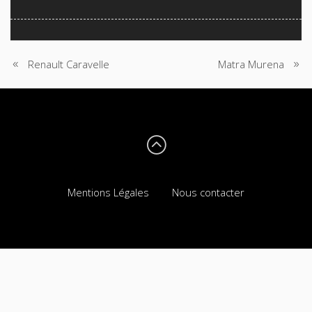
Renault Caravelle
Matra Murena
N
A
V
I
G
Mentions Légales
Nous contacter
A
T
I
O
N