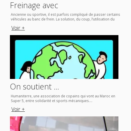
Freinage avec
Fr
décéléromètre : un gage
a
on
Ancienne ou sportive, il est parfois compliqué de passer certains
Anci
oc
véhicules au banc de frein. La solution, du coup, l’utilisation du
par
de sécurité
d
 et
décéléromètre !...
cer
Voir +
Vo
frei
tr
l’ut
de
On soutient …
L
sp
Humaniterre, une association de copains qui vont au Maroc en
Vou
Super 5, entre solidarité et sports mécaniques....
équ
d
élé
Voir +
Vo
pass