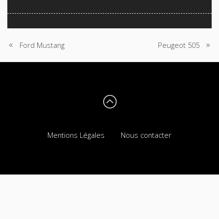
Ford Mustang
Peugeot 505
N
A
V
I
G
Mentions Légales
Nous contacter
A
T
I
O
N