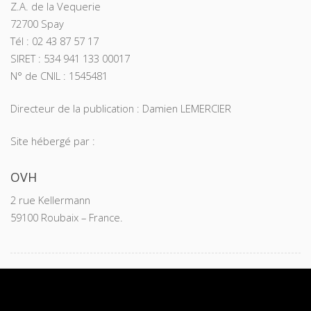
Z.A. de la Vequerie
72700 Spay
Tél : 02 43 87 57 17
SIRET : 534 941 133 00017
N° de CNIL : 1545481
Directeur de la publication : Damien LEMERCIER
Site hébergé par :
OVH
2 rue Kellermann
59100 Roubaix – France.