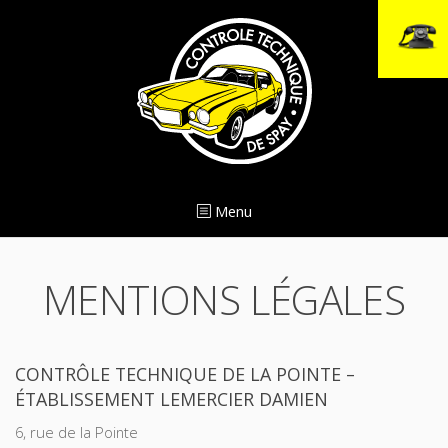
S
k
i
p
t
o
c
o
Menu
n
t
e
MENTIONS LÉGALES
n
t
CONTRÔLE TECHNIQUE DE LA POINTE –
ÉTABLISSEMENT LEMERCIER DAMIEN
6, rue de la Pointe